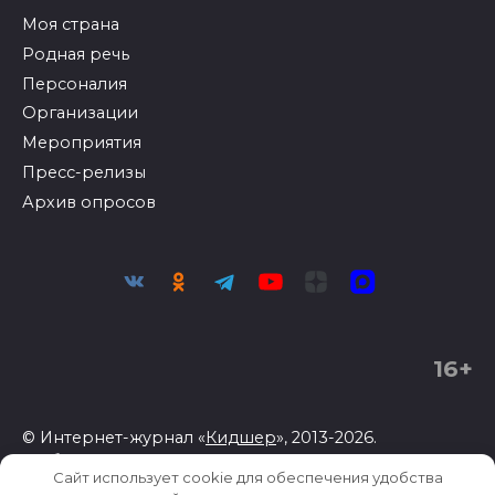
Моя страна
Родная речь
Персоналия
Организации
Мероприятия
Пресс-релизы
Архив опросов
16+
© Интернет-журнал «
Кидшер
», 2013-2026.
Любое использование материалов допускается
Сайт использует cookie для обеспечения удобства
только при соблюдении
правил перепечатки
.