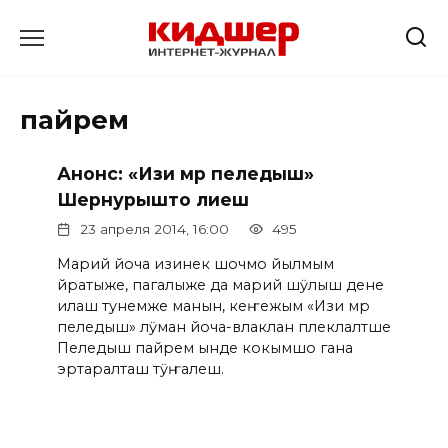
Перейти
к
содержанию
пайрем
Анонс: «Изи мӧр пеледыш»
Шернурышто лиеш
23 апреля 2014, 16:00
495
Марий йоча изинек шочмо йылмым
йӧратыже, пагалыже да марий шӱлыш дене
илаш тунемже манын, кеҥежым «Изи мӧр
пеледыш» лӱман йоча-влаклан пӧлеклалтше
Пеледыш пайрем ынде кокымшо гана
эртаралташ тӱҥалеш.