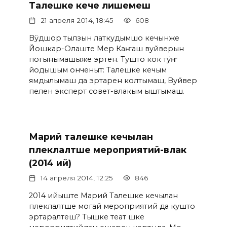
Талешке кече лишемеш
21 апреля 2014, 18:45
608
Вӱдшор тылзын латкудымшо кечынже
Йошкар-Олаште Мер Каҥаш вуйверын
погынымашыже эртен. Тушто кок тӱҥ
йодышым онченыт: Талешке кечым
ямдылымаш да эртарен колтымаш, Вуйвер
пелен эксперт совет-влакым ыштымаш.
Марий талешке кечылан
пӧлеклалтше мероприятий-влак
(2014 ий)
14 апреля 2014, 12:25
846
2014 ийыште Марий Талешке кечылан
пӧлеклалтше могай мероприятий да кушто
эртаралтеш? Тышке теат шке