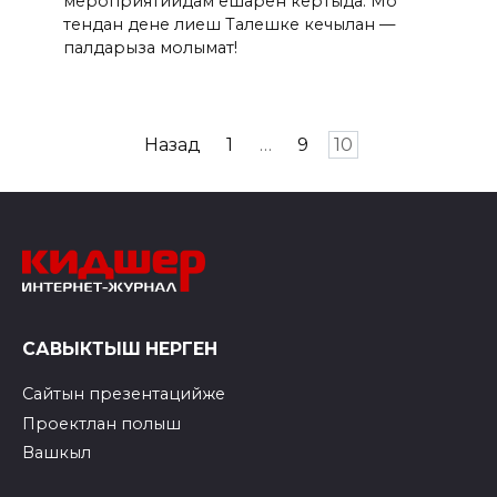
мероприятийдам ешарен кертыда. Мо
тендан дене лиеш Талешке кечылан —
палдарыза молымат!
Пагинация
Назад
1
…
9
10
записей
САВЫКТЫШ НЕРГЕН
Сайтын презентацийже
Проектлан полыш
Вашкыл