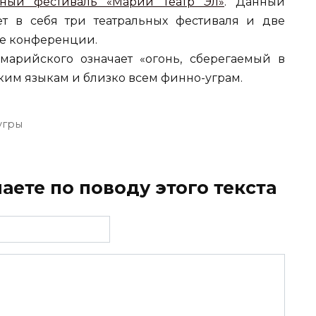
ный фестиваль «Марий Театр Эл»
. Данный
т в себя три театральных фестиваля и две
е конференции.
марийского означает «огонь, сберегаемый в
ким языкам и близко всем финно-уграм.
угры
аете по поводу этого текста