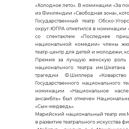
«Холодное лето». В номинации «За по
из Финляндии «Свободная зона», кот
Государственный театр Обско-Уго
округ-ЮГРА отметился в номинации 
со спектаклем «Последнее при
национальной комедии» члены жю
театр-центр для детей и молодежи, к
Премия за лучшую женскую роль в
национального театра им.Шкетана
трагедии Ф.Шиллера «Коварств
Государственного национального т
номинации «Национальное насл
ансамбль» был отмечен Национальны
«Сын-медведь».
Марийский национальный театр им.М
в развитие театрального искусства ф