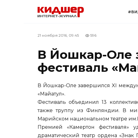
Перейти
к
#ВИ
содержанию
21 ноября 2016, 09:45
596
В Йошкар-Оле
фестиваль «Ма
В Йошкар-Оле завершился XI между
«Майатул».
Фестиваль объединил 13 коллектив
также труппу из Финляндии. В ми
Марийском национальном театре им.
Премией «Камертон фестиваля» 
драматический театр ордена «Знак 