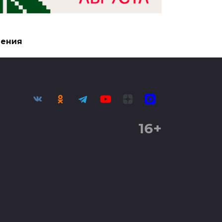
чения
16+