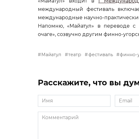
«Майатул» входит в
I Международ
международный фестиваль включае
международные научно-практически
Напомню, «Майатул» в переводе с 
очаге», созвучно другим финно-угорс
Майатул
театр
фестиваль
финно-
Расскажите, что вы дум
Имя
Email
Комментарий