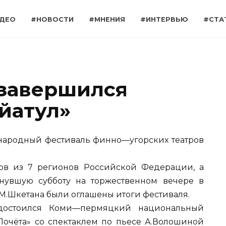
ДЕО
#НОВОСТИ
#МНЕНИЯ
#ИНТЕРВЬЮ
#СТА
 завершился
йатул»
народный фестиваль финно—угорских театров
ов из 7 регионов Российской Федерации, а
нувшую субботу на торжественном вечере в
М.Шкетана были оглашены итоги фестиваля.
удостоился Коми—пермяцкий национальный
Почёта» со спектаклем по пьесе А.Волошиной