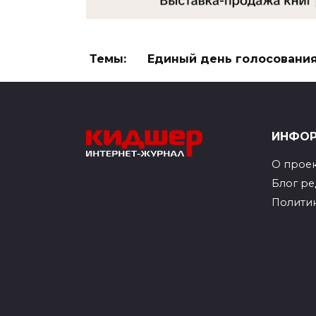
Темы:
Единый день голосовани
ИНФО
О прое
Блог р
Полити