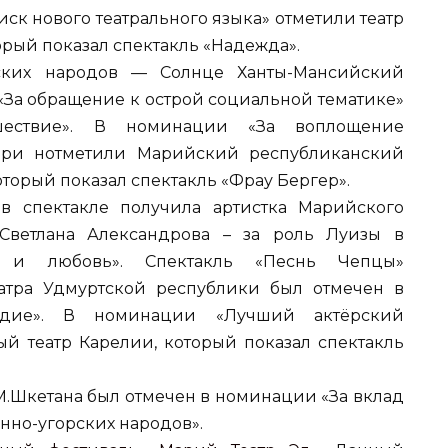
иск нового театрального языка» отметили театр
орый показал спектакль «Надежда».
рских народов — Солнце Ханты-Мансийский
«За обращение к острой социальной тематике»
шествие». В номинации «За воплощение
ри нотметили Марийский республиканский
оторый показал спектакль «Фрау Бергер».
 спектакле получила артистка Марийского
 Светлана Александрова – за роль Луизы в
о и любовь». Спектакль «Песнь Чепцы»
еатра Удмуртской республики был отмечен в
едие». В номинации «Лучший актёрский
й театр Карелии, который показал спектакль
.Шкетана был отмечен в номинации «За вклад
инно-угорских народов».