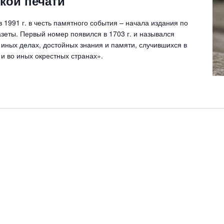
кой печати
c
u
 1991 г. в честь памятного события – начала издания по
r
газеты. Первый номер появился в 1703 г. и назывался
r
иных делах, достойных знания и памяти, случившихся в
i
и во иных окрестных странах».
n
g