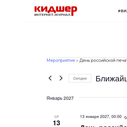
Перейти
к
#ВИ
содержанию
Мероприяти
Мероприятия
День российской печа
Ближай
Cегодня
В
ы
Январь 2027
б
р
а
13 января 2027, 00:00
СР
13
т