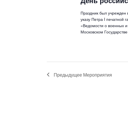
День российс
ь
д
Праздник был учрежден в
а
указу Петра I печатной 
т
«Ведомости о военных и 
у
Московском Государстве 
.
Предыдущее
Мероприятия