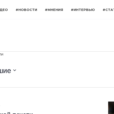
ДЕО
#НОВОСТИ
#МНЕНИЯ
#ИНТЕРВЬЮ
#СТА
я
ти
шие
R
e