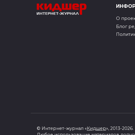
ИНФО
О прое
Блог р
Полити
© Интернет-журнал «
Кидшер
», 2013-2026.
Любое использование материалов допус