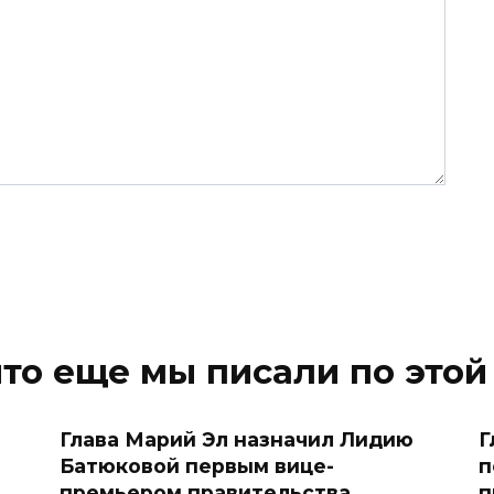
что еще мы писали по этой
Глава Марий Эл назначил Лидию
Г
Батюковой первым вице-
п
премьером правительства
п