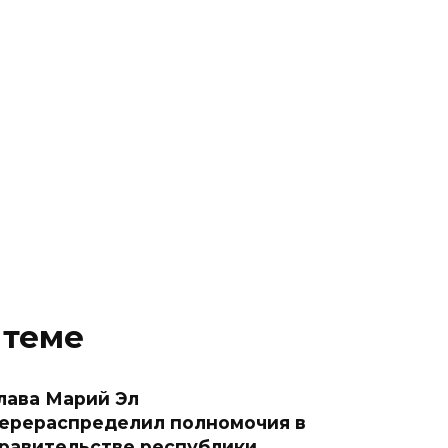
 теме
лава Марий Эл
ерераспределил полномочия в
равительстве республики