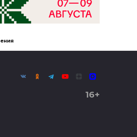
чения
16+