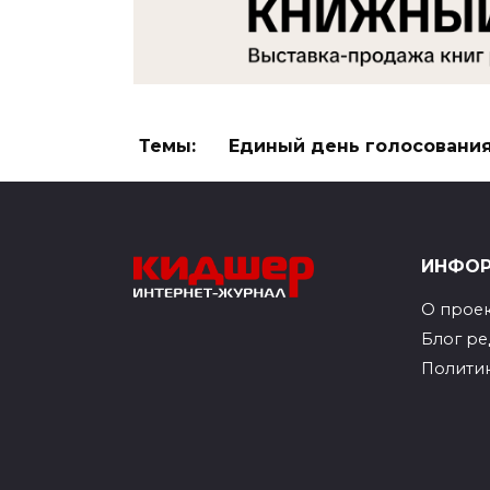
Темы:
Единый день голосовани
ИНФО
О прое
Блог р
Полити