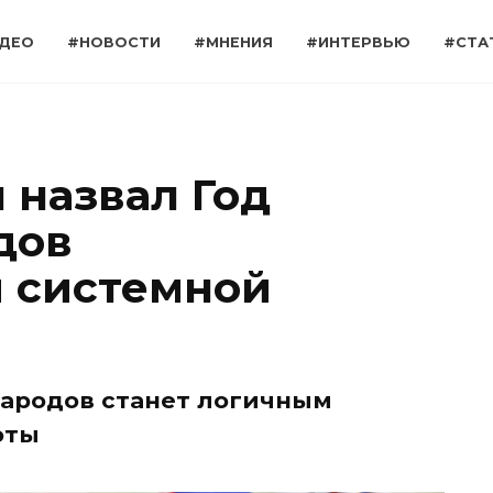
ДЕО
#НОВОСТИ
#МНЕНИЯ
#ИНТЕРВЬЮ
#СТА
 назвал Год
дов
 системной
народов станет логичным
оты