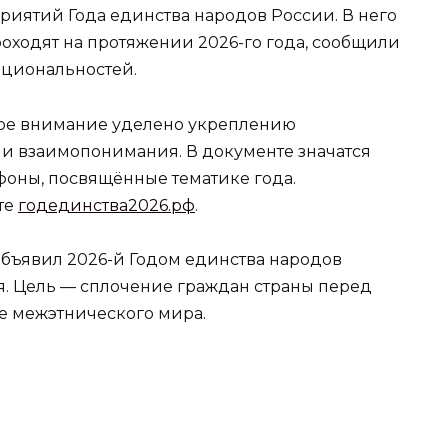
иятий Года единства народов России. В него
оходят на протяжении 2026-го года, сообщили
ациональностей.
ное внимание уделено укреплению
и взаимопонимания. В документе значатся
фоны, посвящённые тематике года.
те
годединства2026.рф
.
бъявил 2026-й Годом единства народов
я. Цель — сплочение граждан страны перед
е межэтнического мира.