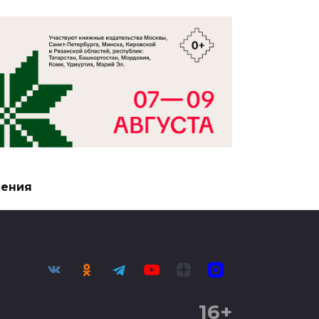
чения
16+