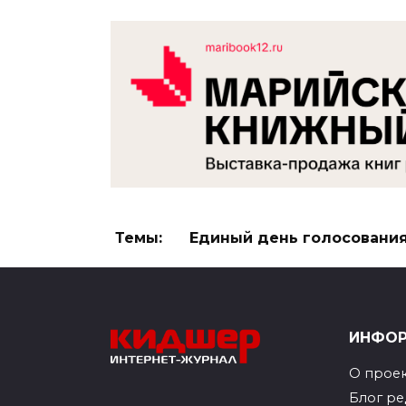
Темы:
Единый день голосовани
ИНФО
О прое
Блог р