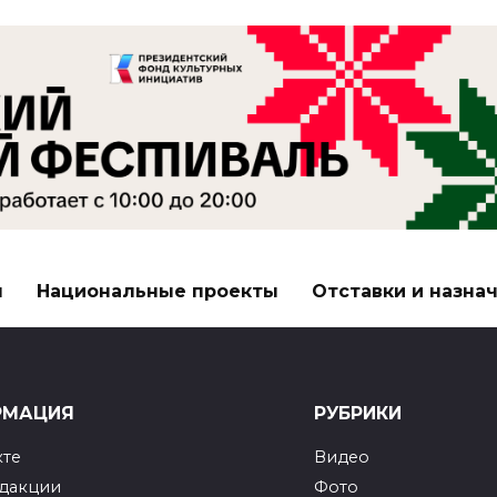
я
Национальные проекты
Отставки и назна
РМАЦИЯ
РУБРИКИ
кте
Видео
едакции
Фото