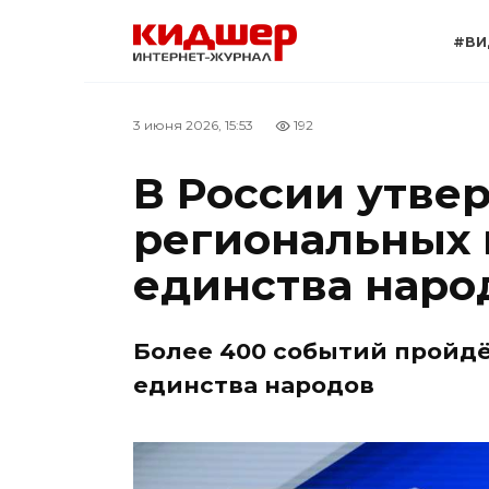
Перейти
к
#ВИ
содержанию
3 июня 2026, 15:53
192
В России утве
региональных 
единства наро
Более 400 событий пройдёт
единства народов